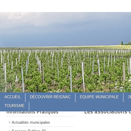
Site Officiel de la Commune de Reignac
Site Officiel de la Commune de Re
ACCUEIL
DÉCOUVRIR REIGNAC
EQUIPE MUNICIPALE
J
TOURISME
Les associations
Informations Pratiques
Actualités municipales