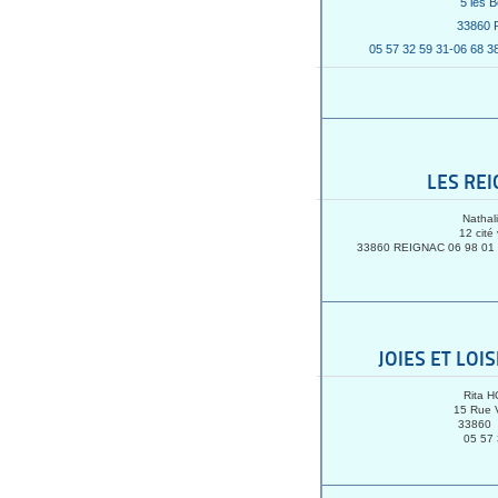
5 les 
33860
05 57 32 59 31-06 68 3
LES RE
Nathal
12 cité 
33860 REIGNAC 06 98 01
JOIES ET LOI
Rita 
15 Rue V
33860
05 57 