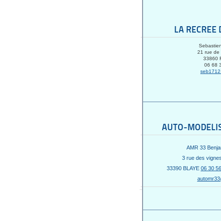
LA RECREE 
Sebastien
21 rue de 
33860
06 68 
seb1712
AUTO-MODELIS
A
MR 33 Benj
3 rue des vign
33390 BLAYE
06 30 56
automr33