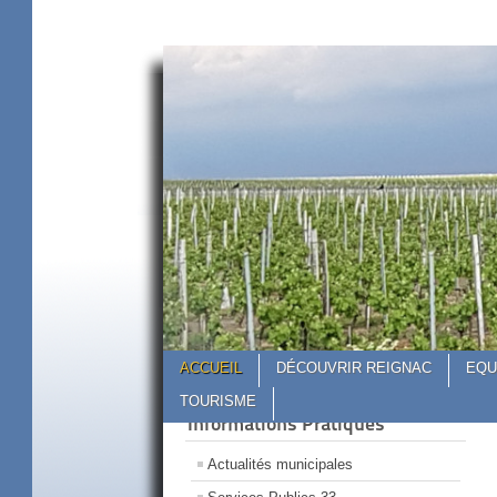
Site Officiel de la Commune de Reignac
Site Offi
ACCUEIL
DÉCOUVRIR REIGNAC
EQU
TOURISME
Informations Pratiques
Actualités municipales