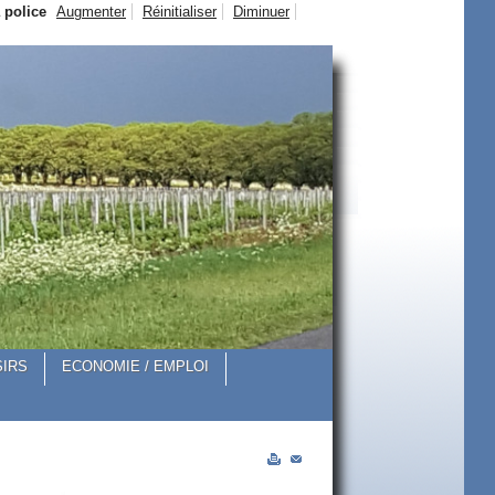
a police
Augmenter
Réinitialiser
Diminuer
SIRS
ECONOMIE / EMPLOI